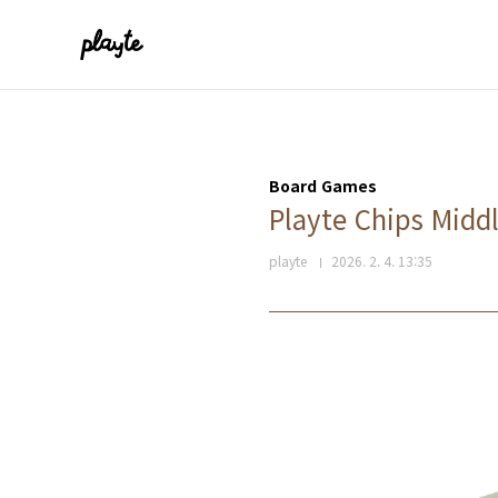
본문 바로가기
Board Games
Playte Chips Mi
playte
2026. 2. 4. 13:35