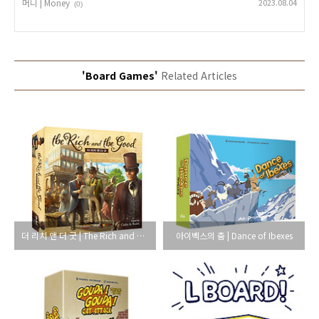
머니 | Money
2023.08.04
(0)
'Board Games'
Related Articles
더 리치 앤 더 굿 | The Rich and The Good
아이벡스의 춤 | Dance of Ibexes