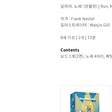
달려라, 노새! (런뮬런) | Run, M
작가 : Frank Nestel
일러스트레이터 : Wanjin Gill
8세 이상 | 2-6 | 15분
Contents
보드 1개(2면), 노새 4마리, 베