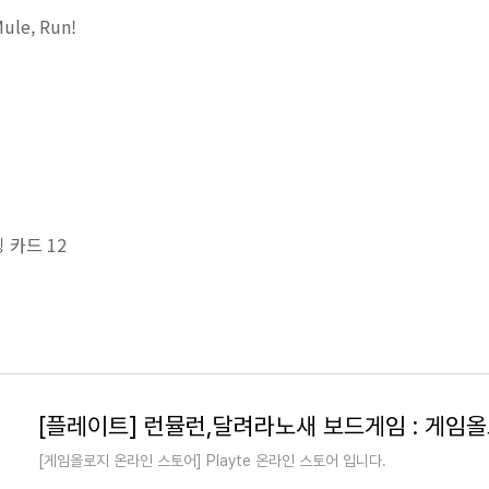
ule, Run!
팅 카드 12
[게임올로지 온라인 스토어] Playte 온라인 스토어 입니다.