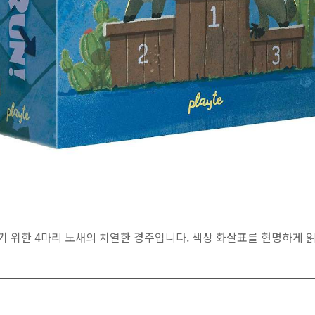
얻기 위한 4마리 노새의 치열한 경주입니다. 색상 화살표를 현명하게 