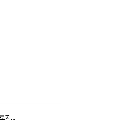
[플레이트] 런뮬런,달려라노새 보드게임 : 게임올로지 온라인 스토어