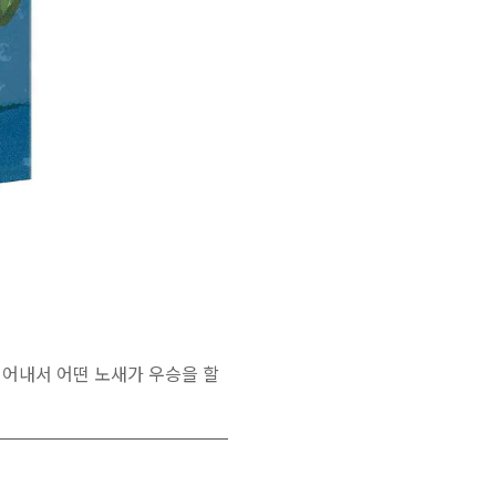
읽어내서 어떤 노새가 우승을 할