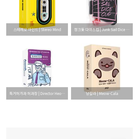
스테레오 마인드 | Stereo Mind
청크돛 다이스컵 | Junk Sail Dice Cup
특거허가과 허과장 | Director Heo of the Patent Appronal Div.
냥칼라 | Meow-Cala