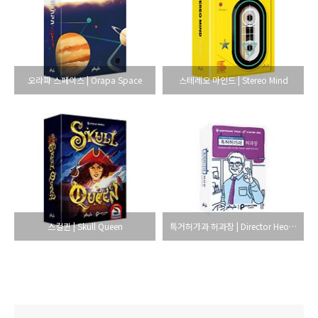
오라파 스페이스 | Orapa Space
스테레오 마인드 | Stereo Mind
스컬퀸 | Skull Queen
특거허가과 허과장 | Director Heo of the Patent Appronal Div.