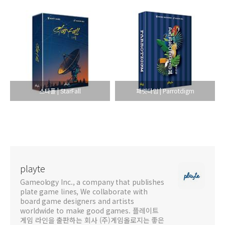
스타폴 | StarFall
패럿다임 | Parrotdigm
playte
Gameology Inc., a company that publishes
plate game lines, We collaborate with
board game designers and artists
worldwide to make good games. 플레이트
게임 라인을 출판하는 회사 (주)게임올로지는 좋은