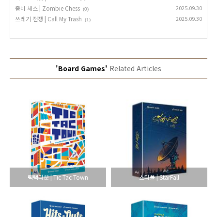
좀비 체스 | Zombie Chess
2025.09.30
(0)
쓰레기 전쟁 | Call My Trash
2025.09.30
(1)
'Board Games'
Related Articles
틱택타운 | Tic Tac Town
스타폴 | StarFall