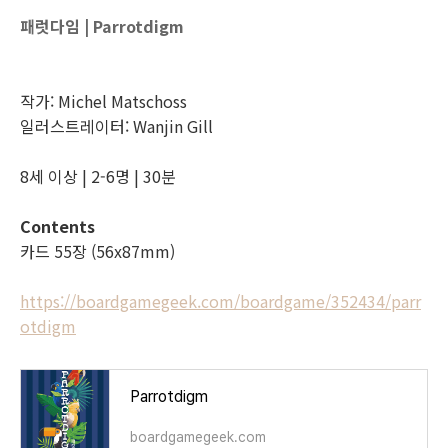
패럿다임 | Parrotdigm
작가: Michel Matschoss
일러스트레이터: Wanjin Gill
8세 이상 | 2-6명 | 30분
Contents
카드 55장 (56x87mm)
https://boardgamegeek.com/boardgame/352434/parr
otdigm
Parrotdigm
boardgamegeek.com