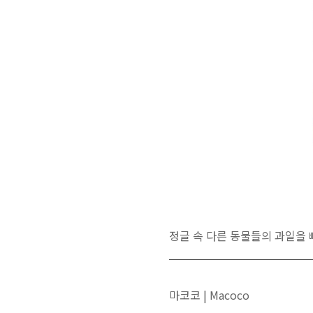
정글 속 다른 동물들의 과일을 
마코코 | Macoco