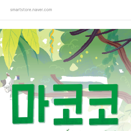
smartstore.naver.com