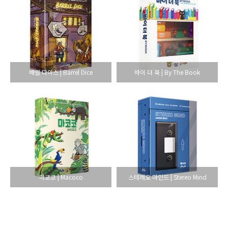
배럴 다이스 | Barrel Dice
바이 더 북 | By The Book
마코코 | Macoco
스테레오 마인드 | Stereo Mind