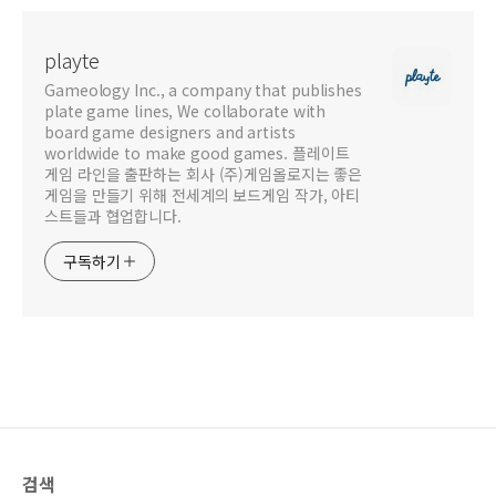
playte
Gameology Inc., a company that publishes
plate game lines, We collaborate with
board game designers and artists
worldwide to make good games. 플레이트
게임 라인을 출판하는 회사 (주)게임올로지는 좋은
게임을 만들기 위해 전세계의 보드게임 작가, 아티
스트들과 협업합니다.
구독하기
검색