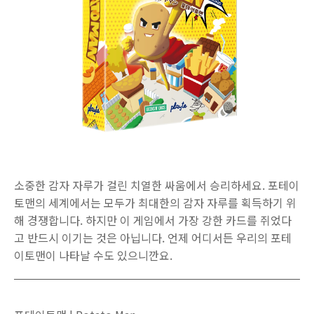
소중한 감자 자루가 걸린 치열한 싸움에서 승리하세요. 포테이
토맨의 세계에서는 모두가 최대한의 감자 자루를 획득하기 위
해 경쟁합니다. 하지만 이 게임에서 가장 강한 카드를 쥐었다
고 반드시 이기는 것은 아닙니다. 언제 어디서든 우리의 포테
이토맨이 나타날 수도 있으니깐요.