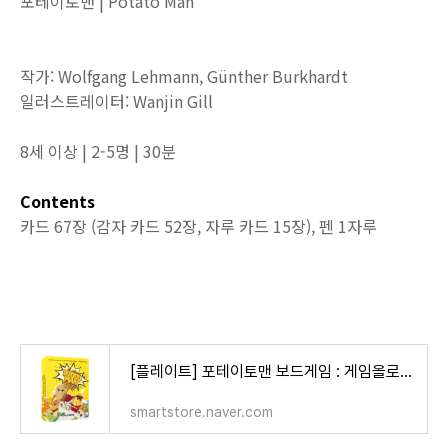
포테이토맨 | Potato Man
작가: Wolfgang Lehmann,
Günther Burkhardt
일러스트레이터: Wanjin Gill
8세 이상 | 2-5명 | 30분
Contents
카드 67장 (감자 카드 52장, 자루 카드 15장), 펜 1자루
[플레이트] 포테이토맨 보드게임 : 게임올로지 온라인 스토어
smartstore.naver.com