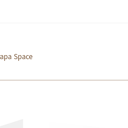
pa Space