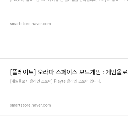
smartstore.naver.com
[게임올로지 온라인 스토어] Playte 온라인 스토어 입니다.
smartstore.naver.com