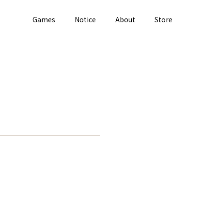
Games
Notice
About
Store