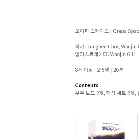
오라파 스페이스 | Orapa Spac
작가:
Junghee Choi, Wanjin G
일러스트레이터: Wanjin Gill
8세 이상 | 2-5명 | 20분
Contents
우주 보드 2개, 행성 세트 2개,