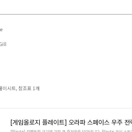
e
ill
 풀이시트, 참조표 1개
[Playte] 컴팩트한 크기에 가장 큰 즐거움을 담아냅니다, Playte 공식 스토